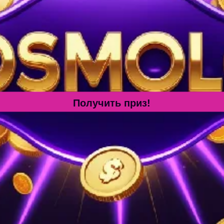
Получить приз!
Космолот на ПК с официальн
риложением Космолот на вашем компьютере, выполните с
lot:
Откройте любимый веб-браузер (Google Chrome, Mozilla F
й:
В меню главной страницы перейдите в раздел «Скачать
на кнопку загрузки, чтобы получить файл установки прило