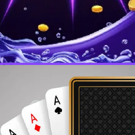
женный файл и следуйте инструкциям мастера установки.
ки откройте приложение, введите данные для входа или
гру из библиотеки заведения и начните играть на деньги.
работе и широкому выбору игр это приложение станет отл