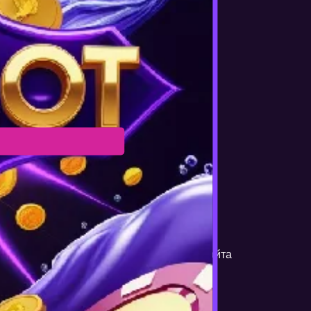
ого сайта
ледующие шаги:
irefox, Opera и т. д.) и введите адрес сайта
 приложение» или «Приложение для ПК».
жения для Windows или macOS.