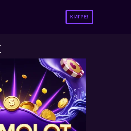
К ИГРЕ!
К