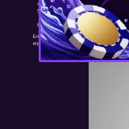
Установите приложение:
Откройте загру
Войдите в свой аккаунт:
После установ
зарегистрированы.
Наслаждайтесь игрой:
Выберите любую и
Благодаря быстрой установке, стабильной 
игр.